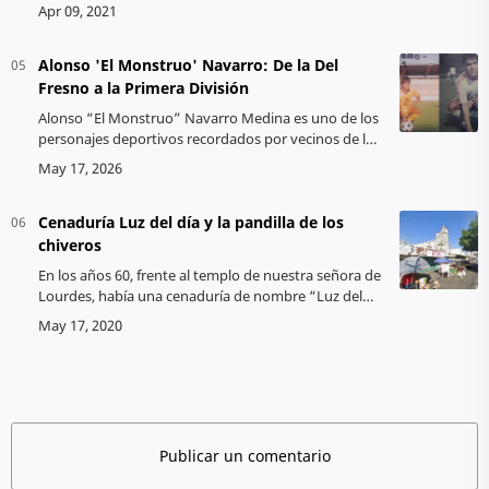
jóvenes de la pandilla los Olivos en el año de 1992.
Para la elaboración de este art…
Alonso 'El Monstruo' Navarro: De la Del
Fresno a la Primera División
Alonso “El Monstruo” Navarro Medina es uno de los
personajes deportivos recordados por vecinos de la
Colonia del Fresno en Guadalajara. Su historia forma
parte de esa memoria futbo…
Cenaduría Luz del día y la pandilla de los
chiveros
En los años 60, frente al templo de nuestra señora de
Lourdes, había una cenaduría de nombre “Luz del
día” muy popular en nuestro barrio. También a un
costado se encontraba un lo…
Publicar un comentario