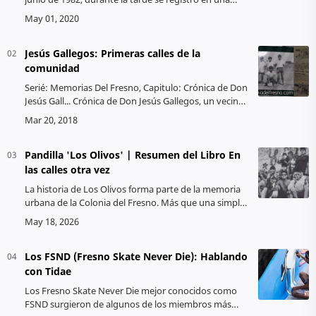
tienda de la colonia del fresno una balacera que
culmino con el fallecimie…
Jesús Gallegos: Primeras calles de la
comunidad
Serié: Memorias Del Fresno, Capitulo: Crónica de Don
Jesús Gall... Crónica de Don Jesús Gallegos, un vecino
que ha vivido desde hace 83 años en la colonia del
Fresno, …
Pandilla 'Los Olivos' | Resumen del Libro En
las calles otra vez
La historia de Los Olivos forma parte de la memoria
urbana de la Colonia del Fresno. Más que una simple
pandilla este grupo juvenil fue documentado como
parte de un fenómeno cultur…
Los FSND (Fresno Skate Never Die): Hablando
con Tidae
Los Fresno Skate Never Die mejor conocidos como
FSND surgieron de algunos de los miembros más