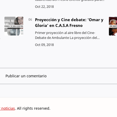
toda la familia, donde ademas de música,
regalos, calaveritas y maquillaje se realizara
una …
Proyección y Cine debate: 'Omar y
Gloria' en C.A.S.A Fresno
Primer proyección al aire libre del Cine-
Debate de Ambulante La proyección del
documental Gloria y Omar se llevara a cabo
en C.A.S.A. Fresno (Calle Pino #1758) este
viernes 12 d…
Publicar un comentario
 noticias
. All rights reserved.