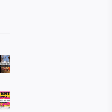
Guadalajara
herramientas
Historia
Historia Guadalajara
Horarios
Incendio
INE
Infonavit
Información
Ingles
Jalisco
La Coyotera Radio
Ley antirruido
Lista de útiles
Lonches
Mapa
México
Mi movilidad