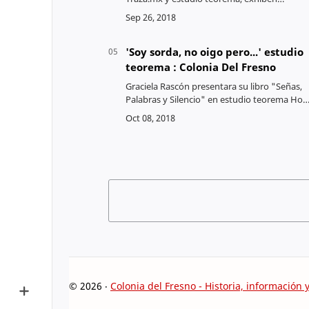
"Guerrero" la cuarta proyección del ciclo de
nueve películas documentales en diferentes
sedes de la Colo…
'Soy sorda, no oigo pero...' estudio
teorema : Colonia Del Fresno
Graciela Rascón presentara su libro "Señas,
Palabras y Silencio" en estudio teorema Hoy
por la tarde durante la conferencia "Soy
Sorda, no oigo pero..." se presentara el libro
d…
©
2026
‧
Colonia del Fresno - Historia, información y