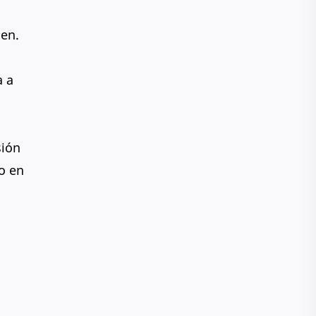
o
Directorio
ien.
Edificios y Negocios
Educación
a a
Educación básica
Efemérides
Escuela
Estadísticas
sión
Eventos
Facebook
co en
Figuras Publicas
Fraude
Fullpage
Fundación y Urbanización
Galeria de fotos
Gasolina