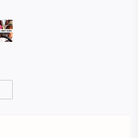
Microsoft
Mujeres lideres del hogar
Multas
Nacional
Negocios
Noticias
Papas rellenas
Peliculas
Predial
Primaria
Programa en vivo
Programas sociales
Publica
Recrea
Reforma
Registro Civil
Religion