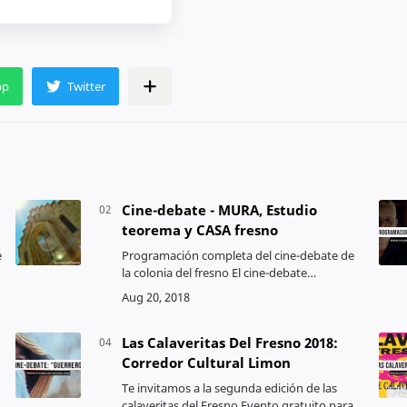
Cine-debate - MURA, Estudio
teorema y CASA fresno
e
Programación completa del cine-debate de
la colonia del fresno El cine-debate
comenzara con la proyección de la cinta, se
analiza y cuando esta acaba se abre un
conversatorio co…
Las Calaveritas Del Fresno 2018:
Corredor Cultural Limon
Te invitamos a la segunda edición de las
calaveritas del Fresno Evento gratuito para