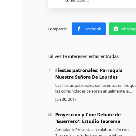
comenzaro…
Tal vez te interesen estas entradas
Fiestas patronales: Parroquia
Nuestra Señora De Lourdes
Las fiestas patronales son eventos en los qu
las comunidades celebran anualmente la
fecha de su santo patrón, en este caso es el
de la virgen de Lourdes. $ads={1} Viernes 3
de fe…
Proyeccion y Cine Debate de
'Guerrero': Estudio Teorema
AmbulantePresenta en colaboración con
Traza.mx y estudio teorema, exhiben