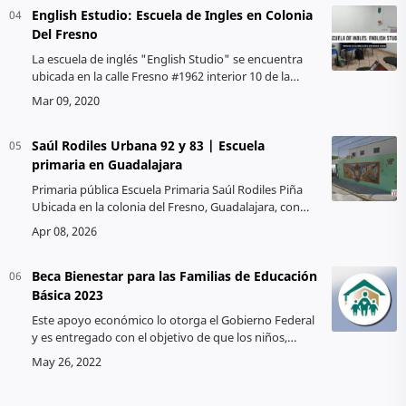
English Estudio: Escuela de Ingles en Colonia
Del Fresno
La escuela de inglés "English Studio" se encuentra
ubicada en la calle Fresno #1962 interior 10 de la
colonia Del Fresno, entre la calle ébano y nogal.
Ofrece modalidades de c…
Saúl Rodiles Urbana 92 y 83 | Escuela
primaria en Guadalajara
Primaria pública Escuela Primaria Saúl Rodiles Piña
Ubicada en la colonia del Fresno, Guadalajara, con
turno matutino y ve…
Beca Bienestar para las Familias de Educación
Básica 2023
Este apoyo económico lo otorga el Gobierno Federal
y es entregado con el objetivo de que los niños,
niñas y adolescentes que estudian en un nivel básico
preescolar, primaria y/o se…