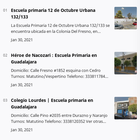
Escuela primaria 12 de Octubre Urbana
132/133
La Escuela Primaria 12 de Octubre Urbana 132/133 se
encuentra ubicada en la Colonia Del Fresno, en
Guadalajara, Jalisco. Es una institución educativa que
ofrece educación de calid…
Héroe de Nacozari : Escuela Primaria en
Guadalajara
Domicilio: Calle Fresno #1852 esquina con Cedro
Turnos: Matutino/Vespertino Telefono: 3338117844
Ver otras escuelas Turno Matutino Nombre de la
escuela: Héroe de Nacozari Clave…
Colegio Lourdes | Escuela primaria en
Guadalajara
Domicilio: Calle Pino #2035 entre Durazno y Naranjo
Turnos: Matutino Telefono: 3338120352 Ver otras
escuelas Turno Matutino Director(a): No disponible
Nombre de la escuela: Hér…