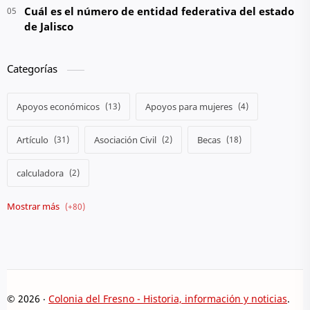
Cuál es el número de entidad federativa del estado
de Jalisco
Categorías
Apoyos económicos
Apoyos para mujeres
Artículo
Asociación Civil
Becas
calculadora
Camión
Colegio
Comiendo en el Barrio
Conferencias
Consultar calificaciones
Crónicas
Cultura
Curiosidades
©
2026
‧
Colonia del Fresno - Historia, información y noticias
. All
Denuncia
Destacados
DIF