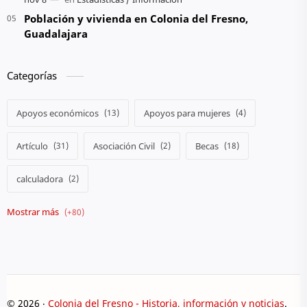
Población y vivienda en Colonia del Fresno,
Guadalajara
Categorías
Apoyos económicos
Apoyos para mujeres
Artículo
Asociación Civil
Becas
calculadora
Camión
Colegio
Comiendo en el Barrio
Conferencias
Consultar calificaciones
Crónicas
Cultura
Curiosidades
©
2026
‧
Colonia del Fresno - Historia, información y noticias
. All