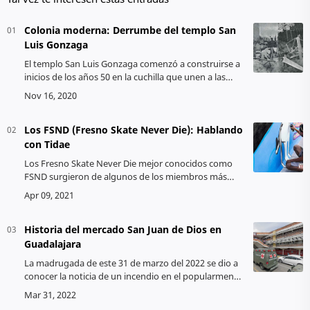
Colonia moderna: Derrumbe del templo San
Luis Gonzaga
El templo San Luis Gonzaga comenzó a construirse a
inicios de los años 50 en la cuchilla que unen a las
avenidas Niños Héroes y Alemania en nuestra
hermosa ciudad de Guadalajara, …
Los FSND (Fresno Skate Never Die): Hablando
con Tidae
Los Fresno Skate Never Die mejor conocidos como
FSND surgieron de algunos de los miembros más
jóvenes de la pandilla los Olivos en el año de 1992.
Para la elaboración de este art…
Historia del mercado San Juan de Dios en
Guadalajara
La madrugada de este 31 de marzo del 2022 se dio a
conocer la noticia de un incendio en el popularmente
conocido como mercado San Juan de Dios, cuyo
nombre oficialmente es Mercado…