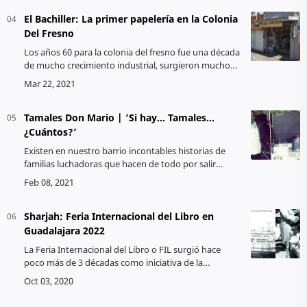
El Bachiller: La primer papelería en la Colonia
Del Fresno
Los años 60 para la colonia del fresno fue una década
de mucho crecimiento industrial, surgieron muchos
negocios y entre todos ellos la primera papelería de
la que se tiene memor…
Tamales Don Mario | ‘Si hay… Tamales...
¿Cuántos?’
Existen en nuestro barrio incontables historias de
familias luchadoras que hacen de todo por salir
adelante, que no se cansan de trabajar. Historias que
queremos nos representen s…
Sharjah: Feria Internacional del Libro en
Guadalajara 2022
La Feria Internacional del Libro o FIL surgió hace
poco más de 3 décadas como iniciativa de la
Universidad de Guadalajara para el fomento de la
lectura, fue presentada por prim…