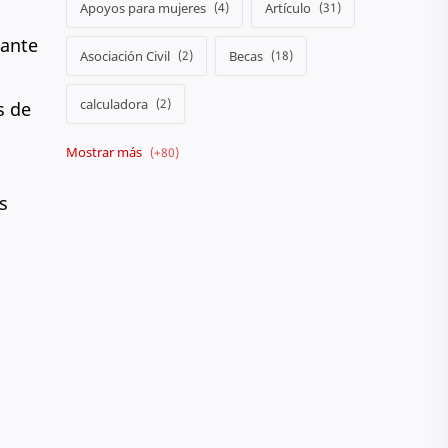
Apoyos para mujeres
Artículo
tante
Asociación Civil
Becas
calculadora
s de
Camión
Colegio
Comiendo en el Barrio
s
Conferencias
Consultar calificaciones
Crónicas
Cultura
Curiosidades
Denuncia
Destacados
DIF